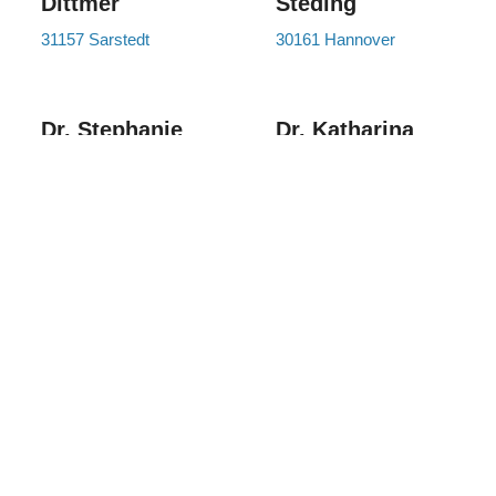
Dittmer
Steding
31157 Sarstedt
30161 Hannover
Dr. Stephanie
Dr. Katharina
Dittmer
Schmitz
31157 Sarstedt
30989 Gehrden
Prof. Dr. Dr.
Dr. Jan Raiman
Christian
30625 Hannover
Scherer
31134 Hildesheim
Dr. Fadi
Dr. Dorle Ipsen
Almasalmah
30171 Hannover